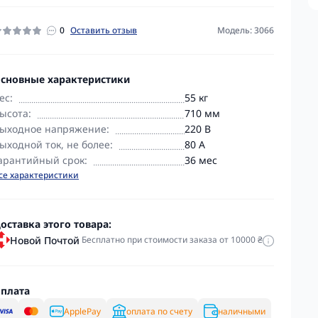
0
Оставить отзыв
Модель: 3066
сновные характеристики
ес:
55 кг
ысота:
710 мм
ыходное напряжение:
220 В
ыходной ток, не более:
80 А
арантийный срок:
36 мес
се характеристики
оставка этого товара:
Новой Почтой
Бесплатно при стоимости заказа от 10000 ₴
плата
ApplePay
оплата по счету
наличными