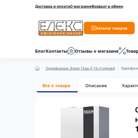
Доставка и оплата
О магазине
Возврат и обмен
Каталог товаров
Блог
Контакты
Отзывы о магазине
Това
Однофазные Элекс Герц У 16 ступеней
Однофазн
Все о товаре
Описание
Характ