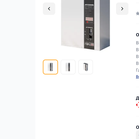
О
В
В
В
В
Г
В
Д
О