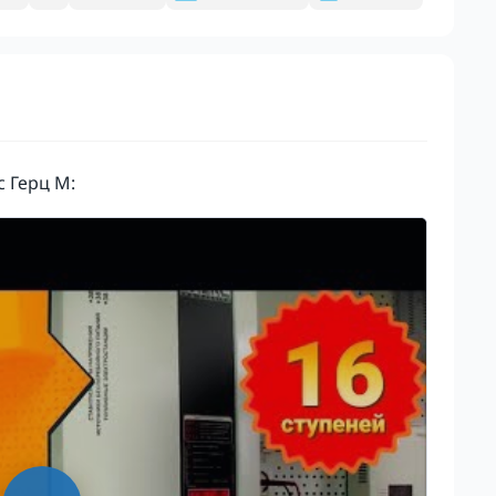
с
Герц М: