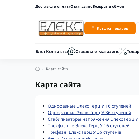
Доставка и оплата
О магазине
Возврат и обмен
Каталог товаров
Блог
Контакты
Отзывы о магазине
Това
Карта сайта
Карта сайта
Однофазные Элекс Герц У 16 ступеней
Однофазные Элекс Герц У 36 ступеней
Стабилизаторы напряжения Элекс Герц У 
Трехфазные Элекс Герц У 16 ступеней
Трифазні Елекс Герц У 36 ступенів
Элекс Ампер однофазные