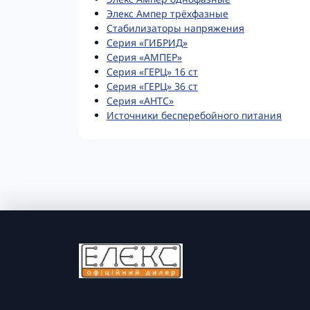
Элекс Ампер трёхфазные
Стабилизаторы напряжения
Серия «ГИБРИД»
Серия «АМПЕР»
Серия «ГЕРЦ» 16 ст
Серия «ГЕРЦ» 36 ст
Серия «AHTC»
Источники бесперебойного питания