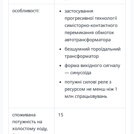
особливості:
застосування
прогресивної технології
симісторно-контактного
перемикання обмоток
автотрансформатора
безшумний тороїдальний
трансформатор
форма вихідного сигналу
— синусоїда
потужні силові реле з
ресурсом не менш ніж 1
млн спрацьовувань
споживана
15
потужність на
холостому ходу,